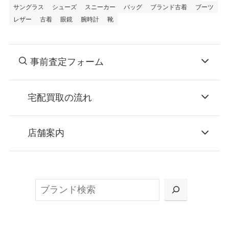
サングラス
シューズ
スニーカー
バッグ
ブランド古着
ブーツ
レザー
古着
眼鏡
腕時計
靴
事前査定フォーム
宅配買取の流れ
STEP
お申込み
店舗案内
無料で梱包ダンボールをお届けする「宅配キ
ット申込」、
検
または梱包材不要の「集荷申込」からお選び
索
いただけます。