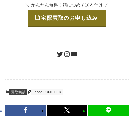
＼
／
かんたん無料！箱につめて送るだけ
宅配買取のお申し込み
STEP
ご発送
箱に売りたいお品をつめて、送るだけで簡単
にご利用いただけます。
ツイッター
インスタグラム
ユーチューブ
送料は無料です。
STEP
査定結果のご承認 / 入金
買取実績
Lesca LUNETIER
地図を見る
到着即日に査定いたします。買取金額にご納
得いただければ、最短即日の入金が可能で
す。