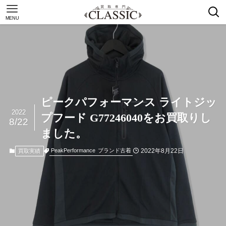
MENU
ピークパフォーマンス ライトジッ
2022
プフード G77246040をお買取りし
8/22
ました。
2022年8月22日
PeakPerformance
ブランド古着
買取実績