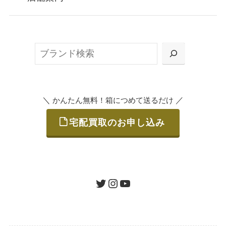
無料で梱包ダンボールをお届けする「宅配キ
ット申込」、
検
または梱包材不要の「集荷申込」からお選び
索
いただけます。
＼
／
かんたん無料！箱につめて送るだけ
宅配買取のお申し込み
STEP
ご発送
箱に売りたいお品をつめて、送るだけで簡単
にご利用いただけます。
ツイッター
インスタグラム
ユーチューブ
送料は無料です。