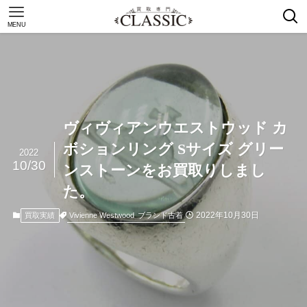
MENU
ヴィヴィアンウエストウッド カ
ボションリング Sサイズ グリー
2022
10/30
ンストーンをお買取りしまし
た。
2022年10月30日
Vivienne Westwood
ブランド古着
買取実績