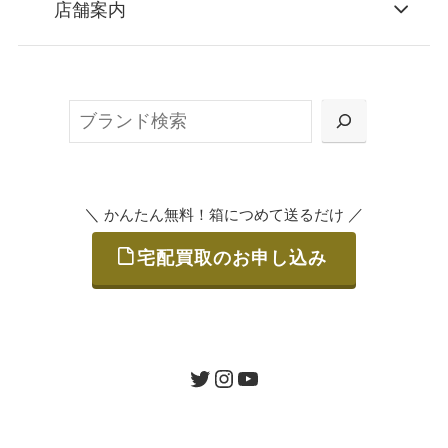
店舗案内
無料で梱包ダンボールをお届けする「宅配キ
ット申込」、
検
または梱包材不要の「集荷申込」からお選び
索
いただけます。
＼
／
かんたん無料！箱につめて送るだけ
宅配買取のお申し込み
STEP
ご発送
箱に売りたいお品をつめて、送るだけで簡単
にご利用いただけます。
ツイッター
インスタグラム
ユーチューブ
送料は無料です。