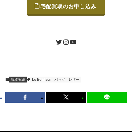
宅配買取のお申し込み
STEP
ご発送
箱に売りたいお品をつめて、送るだけで簡単
にご利用いただけます。
ツイッター
インスタグラム
ユーチューブ
送料は無料です。
STEP
査定結果のご承認 / 入金
買取実績
Le Bonheur
バッグ
レザー
地図を見る
到着即日に査定いたします。買取金額にご納
得いただければ、最短即日の入金が可能で
す。
キャンセルも1点から可能、返送料も無料で