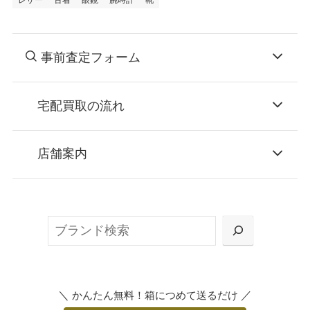
レザー
古着
眼鏡
腕時計
靴
事前査定フォーム
宅配買取の流れ
STEP
お申込み
店舗案内
無料で梱包ダンボールをお届けする「宅配キ
ット申込」、
検
または梱包材不要の「集荷申込」からお選び
索
いただけます。
＼
／
かんたん無料！箱につめて送るだけ