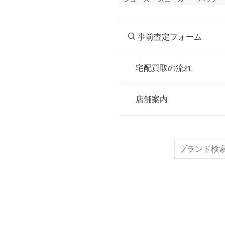
事前査定フォーム
宅配買取の流れ
STEP
お申込み
店舗案内
無料で梱包ダンボ
または梱包材不要
検
索
STEP
ご発送
箱に売りたいお品