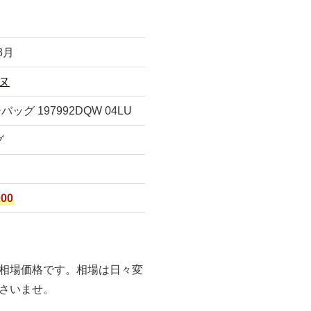
8月
ヌ
グ 197992DQW 04LU
グ
000
相場価格です。相場は日々変
さいませ。