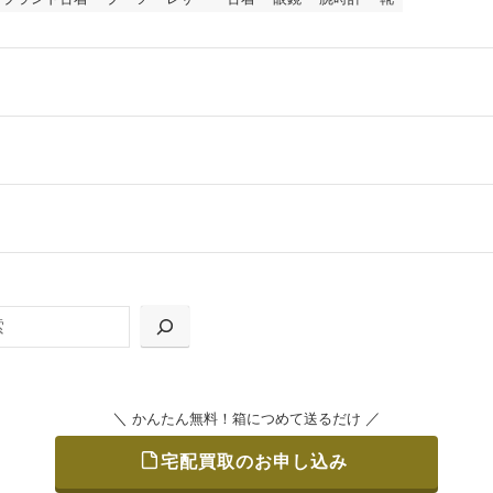
ールをお届けする「宅配キット申込」、
の「集荷申込」からお選びいただけます。
＼
／
かんたん無料！箱につめて送るだけ
宅配買取のお申し込み
をつめて、送るだけで簡単にご利用いただけます。