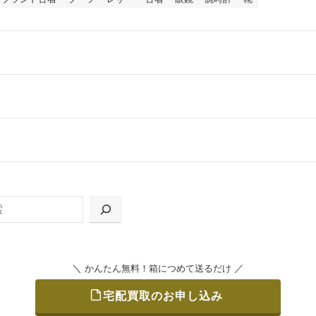
ールをお届けする「宅配キット申込」、
の「集荷申込」からお選びいただけます。
＼
／
かんたん無料！箱につめて送るだけ
宅配買取のお申し込み
をつめて、送るだけで簡単にご利用いただけます。