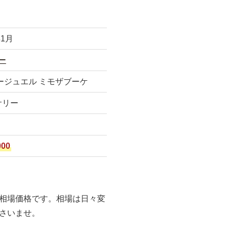
年1月
ー
ラージュエル ミモザブーケ
サリー
000
相場価格です。相場は日々変
さいませ。