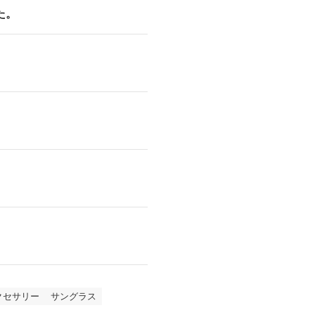
た。
クセサリー
サングラス