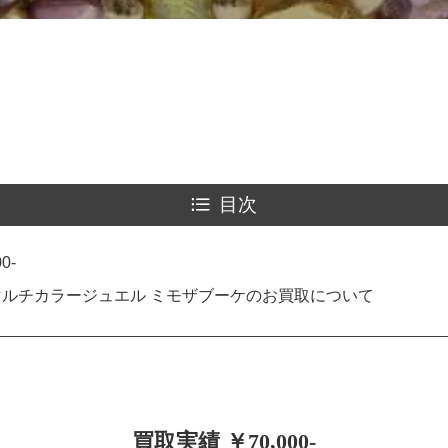
目次
0-
G マルチカラージュエル ミモザブーケのお買取について
買取実績 ￥70,000-