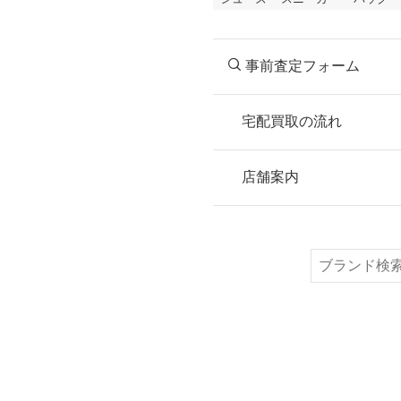
事前査定フォーム
宅配買取の流れ
STEP
お申込み
店舗案内
無料で梱包ダンボ
または梱包材不要
検
索
STEP
ご発送
箱に売りたいお品