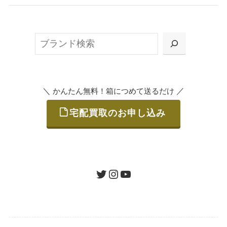
無料で梱包ダンボールをお届けする「宅配キ
ット申込」、
検
または梱包材不要の「集荷申込」からお選び
索
いただけます。
＼
／
かんたん無料！箱につめて送るだけ
宅配買取のお申し込み
STEP
ご発送
箱に売りたいお品をつめて、送るだけで簡単
にご利用いただけます。
ツイッター
インスタグラム
ユーチューブ
送料は無料です。