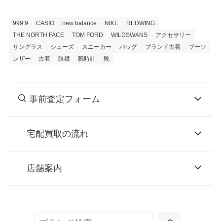
999.9
CASIO
new balance
NIKE
REDWING
THE NORTH FACE
TOM FORD
WILDSWANS
アクセサリー
サングラス
シューズ
スニーカー
バッグ
ブランド古着
ブーツ
レザー
古着
眼鏡
腕時計
靴
事前査定フォーム
宅配買取の流れ
STEP
お申込み
店舗案内
無料で梱包ダンボールをお届けする「宅配キ
ット申込」、
検