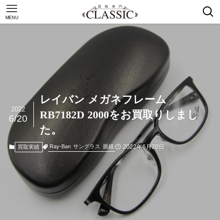
MENU
レイバン メガネフレーム
2022
RB7182D 2000をお買取りしまし
6/20
た。
2022年6月20日
Ray-Ban
サングラス
眼鏡
買取実績