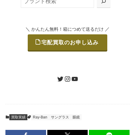
または梱包材不要の「集荷申込」からお選び
索
いただけます。
＼
／
かんたん無料！箱につめて送るだけ
宅配買取のお申し込み
STEP
ご発送
箱に売りたいお品をつめて、送るだけで簡単
にご利用いただけます。
ツイッター
インスタグラム
ユーチューブ
送料は無料です。
STEP
査定結果のご承認 / 入金
買取実績
Ray-Ban
サングラス
眼鏡
地図を見る
到着即日に査定いたします。買取金額にご納