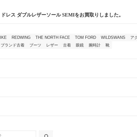
cm セミドレス ダブルレザーソール SEMIをお買取りしました。
IKE
REDWING
THE NORTH FACE
TOM FORD
WILDSWANS
ア
ブランド古着
ブーツ
レザー
古着
眼鏡
腕時計
靴
ールをお届けする「宅配キット申込」、
の「集荷申込」からお選びいただけます。