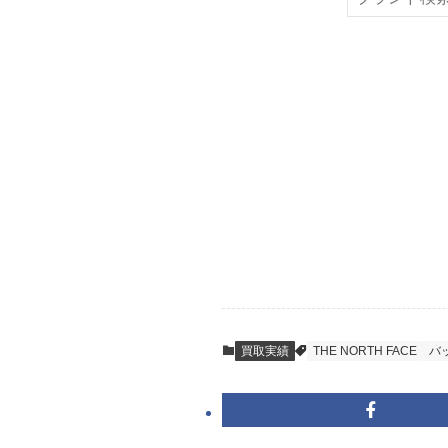
索
STEP
ご発送
箱に売りたいお品
送料は無料です。
STEP
査定結果のご承
到着即日に査定い
買取実績
THE NORTH FACE
バ
キャンセルも1点