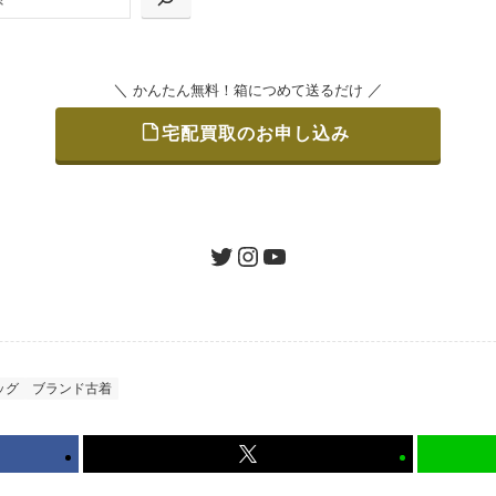
＼
／
かんたん無料！箱につめて送るだけ
宅配買取のお申し込み
をつめて、送るだけで簡単にご利用いただけます。
ツイッター
インスタグラム
ユーチューブ
認 / 入金
地図を見る
たします。買取金額にご納得いただければ、最短即日の入金が
ッグ
ブランド古着
から可能、返送料も無料です。（すべて弊社が負担いたします
かんたん無料！箱につめて送るだけ
宅配買取のお申し込み