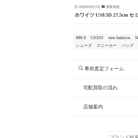
2026年8月7日
買取実績
ホワイツ US9.5D 27.5
999.9
CASIO
new balance
N
シューズ
スニーカー
バッグ
事前査定フォーム
宅配買取の流れ
STEP
お申込み
店舗案内
無料で梱包ダンボ
または梱包材不要
検