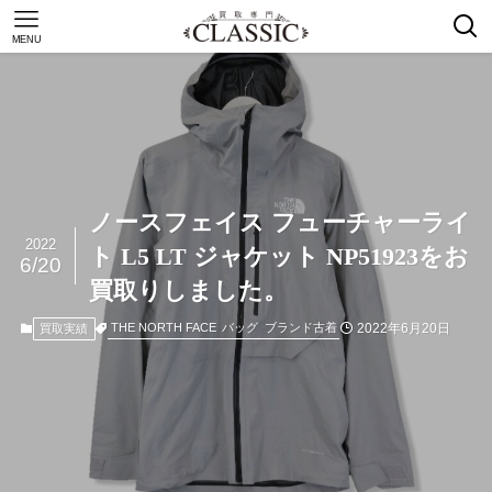
MENU
ノースフェイス フューチャーライ
2022
ト L5 LT ジャケット NP51923をお
6/20
買取りしました。
2022年6月20日
THE NORTH FACE
バッグ
ブランド古着
買取実績