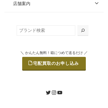
お申込み
店舗案内
無料で梱包ダンボールをお届けする「宅配キ
ット申込」、
検
または梱包材不要の「集荷申込」からお選び
索
いただけます。
＼
／
かんたん無料！箱につめて送るだけ
宅配買取のお申し込み
STEP
ご発送
箱に売りたいお品をつめて、送るだけで簡単
にご利用いただけます。
ツイッター
インスタグラム
ユーチューブ
送料は無料です。