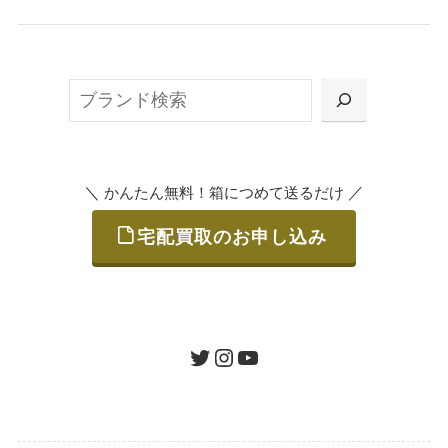
無料で梱包ダンボールをお届けする「宅配キ
ット申込」、
検
または梱包材不要の「集荷申込」からお選び
索
いただけます。
＼
／
かんたん無料！箱につめて送るだけ
宅配買取のお申し込み
STEP
ご発送
箱に売りたいお品をつめて、送るだけで簡単
にご利用いただけます。
ツイッター
インスタグラム
ユーチューブ
送料は無料です。