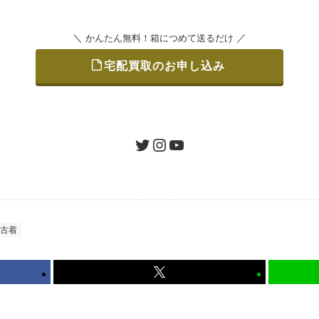
＼
／
かんたん無料！箱につめて送るだけ
宅配買取のお申し込み
をつめて、送るだけで簡単にご利用いただけます。
ツイッター
インスタグラム
ユーチューブ
認 / 入金
地図を見る
たします。買取金額にご納得いただければ、最短即日の入金が
古着
から可能、返送料も無料です。（すべて弊社が負担いたします
かんたん無料！箱につめて送るだけ
宅配買取のお申し込み