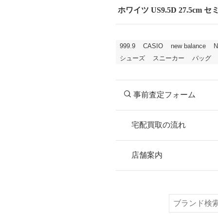
ホワイツ US9.5D 27.5
999.9
CASIO
new balance
N
シューズ
スニーカー
バッグ
事前査定フォーム
宅配買取の流れ
STEP
お申込み
店舗案内
無料で梱包ダンボ
または梱包材不要
検
索