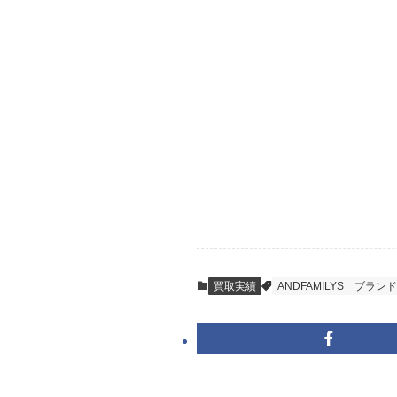
STEP
ご発送
箱に売りたいお品
送料は無料です。
STEP
査定結果のご承
到着即日に査定い
買取実績
ANDFAMILYS
ブランド
キャンセルも1点