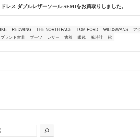
cm セミドレス ダブルレザーソール SEMIをお買取りしました。
IKE
REDWING
THE NORTH FACE
TOM FORD
WILDSWANS
ア
ブランド古着
ブーツ
レザー
古着
眼鏡
腕時計
靴
ールをお届けする「宅配キット申込」、
の「集荷申込」からお選びいただけます。