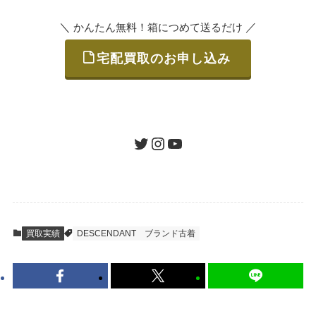
＼
／
かんたん無料！箱につめて送るだけ
宅配買取のお申し込み
STEP
ご発送
箱に売りたいお品をつめて、送るだけで簡単
にご利用いただけます。
ツイッター
インスタグラム
ユーチューブ
送料は無料です。
STEP
査定結果のご承認 / 入金
買取実績
DESCENDANT
ブランド古着
地図を見る
到着即日に査定いたします。買取金額にご納
得いただければ、最短即日の入金が可能で
す。