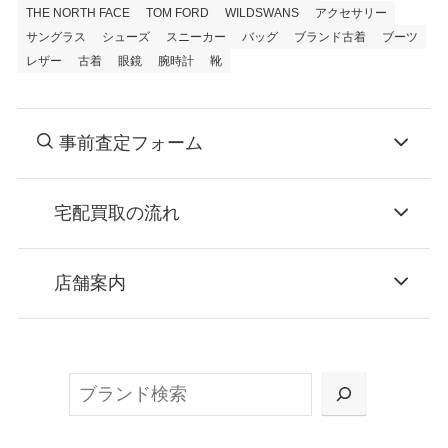
THE NORTH FACE
TOM FORD
WILDSWANS
アクセサリー
サングラス
シューズ
スニーカー
バッグ
ブランド古着
ブーツ
レザー
古着
眼鏡
腕時計
靴
事前査定フォーム
宅配買取の流れ
STEP
お申込み
店舗案内
無料で梱包ダンボールをお届けする「宅配キ
ット申込」、
検
または梱包材不要の「集荷申込」からお選び
索
いただけます。