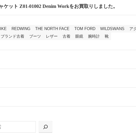
ケット Z01-01002 Denim Workをお買取りしました。
IKE
REDWING
THE NORTH FACE
TOM FORD
WILDSWANS
ア
ブランド古着
ブーツ
レザー
古着
眼鏡
腕時計
靴
ールをお届けする「宅配キット申込」、
の「集荷申込」からお選びいただけます。