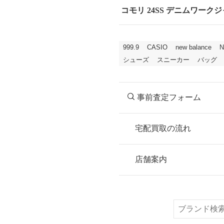
コモリ 24SS デニムワークジャ
999.9
CASIO
new balance
N
シューズ
スニーカー
バッグ
事前査定フォーム
宅配買取の流れ
STEP
お申込み
店舗案内
無料で梱包ダンボ
または梱包材不要
検
索