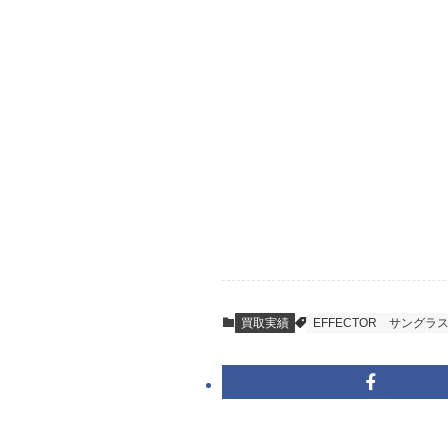
STEP
ご発送
箱に売りたいお品
送料は無料です。
STEP
査定結果のご承
到着即日に査定い
買取実績
EFFECTOR
サングラ
キャンセルも1点