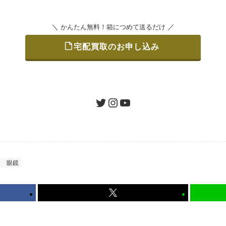
＼
／
かんたん無料！箱につめて送るだけ
宅配買取のお申し込み
をつめて、送るだけで簡単にご利用いただけます。
ツイッター
インスタグラム
ユーチューブ
認 / 入金
地図を見る
たします。買取金額にご納得いただければ、最短即日の入金が
ス
眼鏡
から可能、返送料も無料です。（すべて弊社が負担いたします
かんたん無料！箱につめて送るだけ
宅配買取のお申し込み