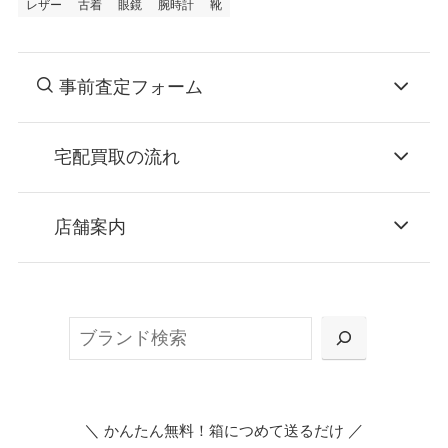
レザー
古着
眼鏡
腕時計
靴
事前査定フォーム
宅配買取の流れ
STEP
お申込み
店舗案内
無料で梱包ダンボールをお届けする「宅配キ
ット申込」、
検
または梱包材不要の「集荷申込」からお選び
索
いただけます。
＼
／
かんたん無料！箱につめて送るだけ