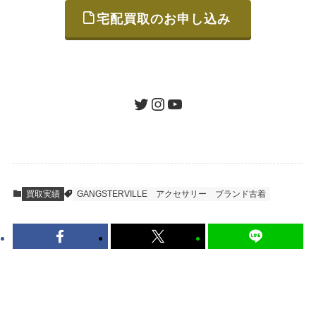
宅配買取のお申し込み
STEP
ご発送
箱に売りたいお品をつめて、送るだけで簡単
にご利用いただけます。
ツイッター
インスタグラム
ユーチューブ
送料は無料です。
STEP
査定結果のご承認 / 入金
買取実績
GANGSTERVILLE
アクセサリー
ブランド古着
地図を見る
到着即日に査定いたします。買取金額にご納
得いただければ、最短即日の入金が可能で
す。
キャンセルも1点から可能、返送料も無料で