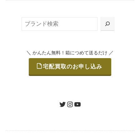
無料で梱包ダンボールをお届けする「宅配キ
ット申込」、
検
または梱包材不要の「集荷申込」からお選び
索
いただけます。
＼
／
かんたん無料！箱につめて送るだけ
宅配買取のお申し込み
STEP
ご発送
箱に売りたいお品をつめて、送るだけで簡単
にご利用いただけます。
ツイッター
インスタグラム
ユーチューブ
送料は無料です。
STEP