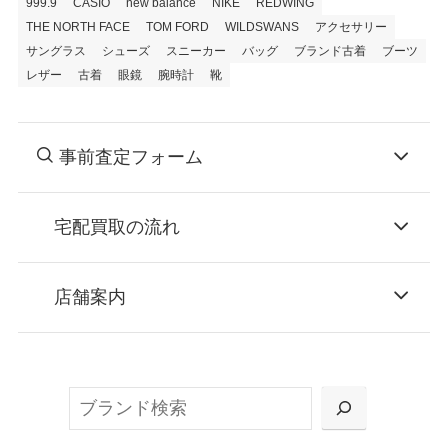
999.9
CASIO
new balance
NIKE
REDWING
THE NORTH FACE
TOM FORD
WILDSWANS
アクセサリー
サングラス
シューズ
スニーカー
バッグ
ブランド古着
ブーツ
レザー
古着
眼鏡
腕時計
靴
事前査定フォーム
宅配買取の流れ
STEP
お申込み
店舗案内
無料で梱包ダンボールをお届けする「宅配キ
ット申込」、
検
または梱包材不要の「集荷申込」からお選び
索