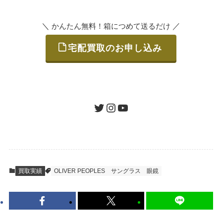
いただけます。
＼
／
かんたん無料！箱につめて送るだけ
宅配買取のお申し込み
STEP
ご発送
箱に売りたいお品をつめて、送るだけで簡単
にご利用いただけます。
ツイッター
インスタグラム
ユーチューブ
送料は無料です。
STEP
査定結果のご承認 / 入金
買取実績
OLIVER PEOPLES
サングラス
眼鏡
地図を見る
到着即日に査定いたします。買取金額にご納
得いただければ、最短即日の入金が可能で