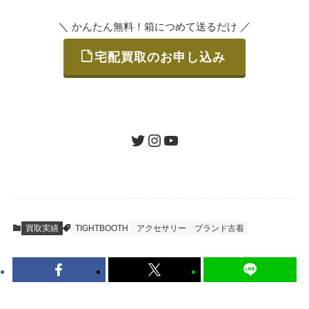
＼
／
かんたん無料！箱につめて送るだけ
宅配買取のお申し込み
STEP
ご発送
箱に売りたいお品をつめて、送るだけで簡単
にご利用いただけます。
ツイッター
インスタグラム
ユーチューブ
送料は無料です。
STEP
査定結果のご承認 / 入金
買取実績
TIGHTBOOTH
アクセサリー
ブランド古着
地図を見る
到着即日に査定いたします。買取金額にご納
得いただければ、最短即日の入金が可能で
す。