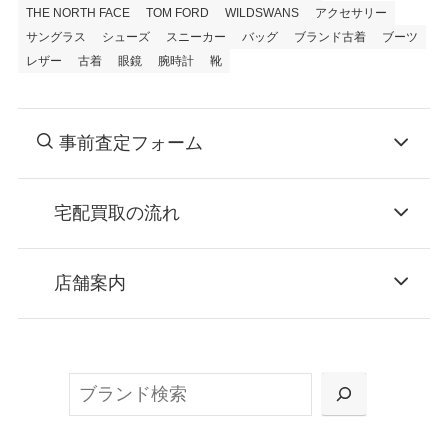
THE NORTH FACE
TOM FORD
WILDSWANS
アクセサリー
サングラス
シューズ
スニーカー
バッグ
ブランド古着
ブーツ
レザー
古着
眼鏡
腕時計
靴
事前査定フォーム
宅配買取の流れ
STEP
お申込み
店舗案内
無料で梱包ダンボールをお届けする「宅配キ
ット申込」、
検
または梱包材不要の「集荷申込」からお選び
索
いただけます。