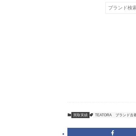
または梱包材不要
検
索
STEP
ご発送
箱に売りたいお品
送料は無料です。
STEP
査定結果のご承
到着即日に査定い
買取実績
TEATORA
ブランド古
キャンセルも1点