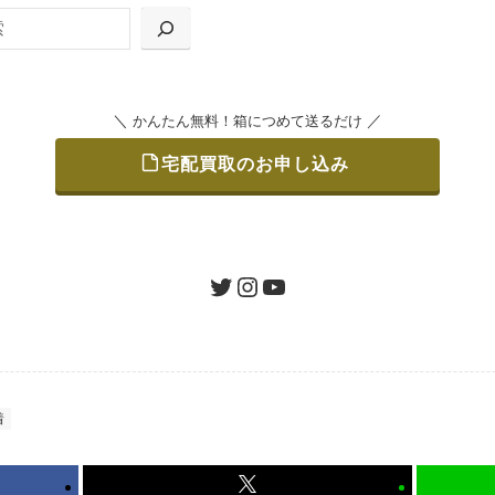
の「集荷申込」からお選びいただけます。
＼
／
かんたん無料！箱につめて送るだけ
宅配買取のお申し込み
をつめて、送るだけで簡単にご利用いただけます。
ツイッター
インスタグラム
ユーチューブ
認 / 入金
地図を見る
たします。買取金額にご納得いただければ、最短即日の入金が
着
から可能、返送料も無料です。（すべて弊社が負担いたします
かんたん無料！箱につめて送るだけ