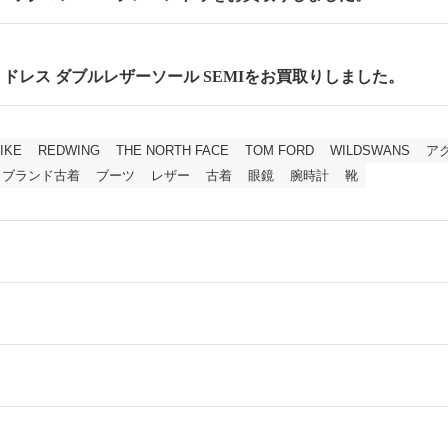
cm セミドレス ダブルレザーソール SEMIをお買取りしました。
IKE
REDWING
THE NORTH FACE
TOM FORD
WILDSWANS
ア
ブランド古着
ブーツ
レザー
古着
眼鏡
腕時計
靴
ールをお届けする「宅配キット申込」、