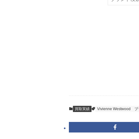
索
STEP
ご発送
箱に売りたいお品
送料は無料です。
STEP
査定結果のご承
到着即日に査定い
買取実績
Vivienne Westwood
ブ
キャンセルも1点