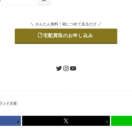
＼
／
かんたん無料！箱につめて送るだけ
宅配買取のお申し込み
をつめて、送るだけで簡単にご利用いただけます。
ツイッター
インスタグラム
ユーチューブ
認 / 入金
地図を見る
たします。買取金額にご納得いただければ、最短即日の入金が
ランド古着
から可能、返送料も無料です。（すべて弊社が負担いたします
かんたん無料！箱につめて送るだけ
宅配買取のお申し込み