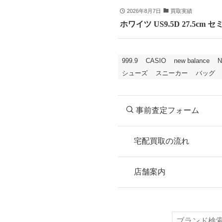
2026年8月7日
買取実績
ホワイツ US9.5D 27.5
999.9
CASIO
new balance
N
シューズ
スニーカー
バッグ
事前査定フォーム
宅配買取の流れ
STEP
お申込み
店舗案内
無料で梱包ダンボ
または梱包材不要
検