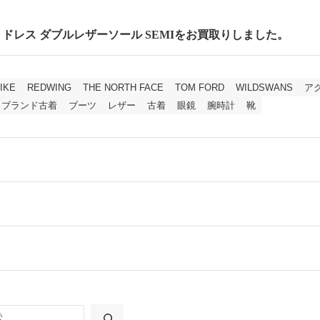
cm セミドレス ダブルレザーソール SEMIをお買取りしました。
IKE
REDWING
THE NORTH FACE
TOM FORD
WILDSWANS
ア
ブランド古着
ブーツ
レザー
古着
眼鏡
腕時計
靴
ールをお届けする「宅配キット申込」、
の「集荷申込」からお選びいただけます。