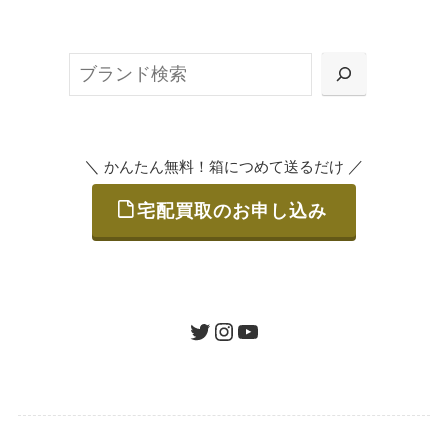
無料で梱包ダンボールをお届けする「宅配キ
ット申込」、
検
または梱包材不要の「集荷申込」からお選び
索
いただけます。
＼
／
かんたん無料！箱につめて送るだけ
宅配買取のお申し込み
STEP
ご発送
箱に売りたいお品をつめて、送るだけで簡単
にご利用いただけます。
ツイッター
インスタグラム
ユーチューブ
送料は無料です。
STEP