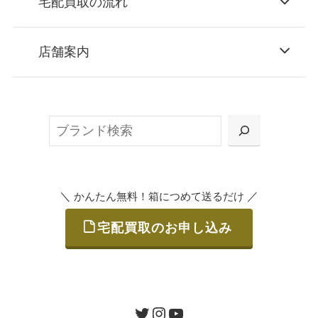
宅配買取の流れ
STEP
お申込み
店舗案内
無料で梱包ダンボールをお届けする「宅配キ
ット申込」、
検
または梱包材不要の「集荷申込」からお選び
索
いただけます。
＼
／
かんたん無料！箱につめて送るだけ
宅配買取のお申し込み
STEP
ご発送
箱に売りたいお品をつめて、送るだけで簡単
にご利用いただけます。
ツイッター
インスタグラム
ユーチューブ