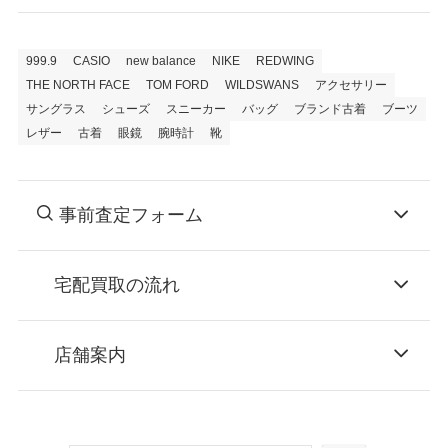
999.9
CASIO
new balance
NIKE
REDWING
THE NORTH FACE
TOM FORD
WILDSWANS
アクセサリー
サングラス
シューズ
スニーカー
バッグ
ブランド古着
ブーツ
レザー
古着
眼鏡
腕時計
靴
事前査定フォーム
宅配買取の流れ
STEP
お申込み
店舗案内
無料で梱包ダンボールをお届けする「宅配キ
ット申込」、