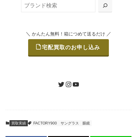
検
または梱包材不要の「集荷申込」からお選び
索
いただけます。
＼
／
かんたん無料！箱につめて送るだけ
宅配買取のお申し込み
STEP
ご発送
箱に売りたいお品をつめて、送るだけで簡単
にご利用いただけます。
ツイッター
インスタグラム
ユーチューブ
送料は無料です。
STEP
査定結果のご承認 / 入金
買取実績
FACTORY900
サングラス
眼鏡
地図を見る