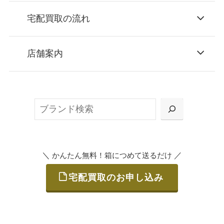
宅配買取の流れ
STEP
お申込み
店舗案内
無料で梱包ダンボールをお届けする「宅配キ
ット申込」、
検
または梱包材不要の「集荷申込」からお選び
索
いただけます。
＼
／
かんたん無料！箱につめて送るだけ
宅配買取のお申し込み
STEP
ご発送
箱に売りたいお品をつめて、送るだけで簡単