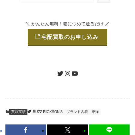
または梱包材不要の「集荷申込」からお選び
索
いただけます。
＼
／
かんたん無料！箱につめて送るだけ
宅配買取のお申し込み
STEP
ご発送
箱に売りたいお品をつめて、送るだけで簡単
にご利用いただけます。
ツイッター
インスタグラム
ユーチューブ
送料は無料です。
STEP
査定結果のご承認 / 入金
買取実績
BUZZ RICKSON'S
ブランド古着
東洋
地図を見る
到着即日に査定いたします。買取金額にご納