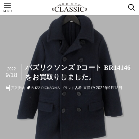
MENU
バズリクソンズ Pコート BR14146
2022
9/18
をお買取りしました。
2022年9月18日
BUZZ RICKSON'S
ブランド古着
東洋
買取実績