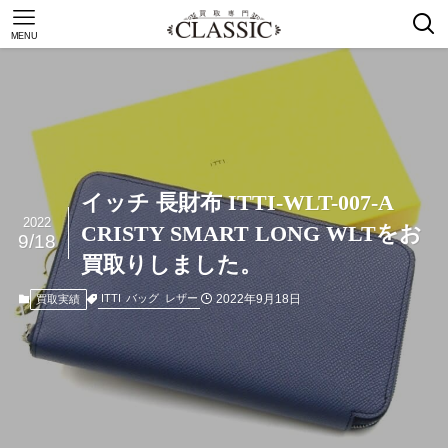
MENU
イッチ 長財布 ITTI-WLT-007-A
2022
CRISTY SMART LONG WLTをお
9/18
買取りしました。
2022年9月18日
ITTI
バッグ
レザー
買取実績