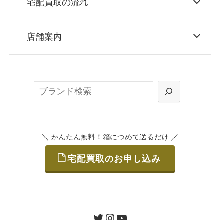
宅配買取の流れ
STEP
お申込み
店舗案内
無料で梱包ダンボールをお届けする「宅配キ
ット申込」、
検
または梱包材不要の「集荷申込」からお選び
索
いただけます。
＼
／
かんたん無料！箱につめて送るだけ
宅配買取のお申し込み
STEP
ご発送
箱に売りたいお品をつめて、送るだけで簡単
にご利用いただけます。
ツイッター
インスタグラム
ユーチューブ