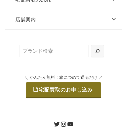
STEP
お申込み
店舗案内
無料で梱包ダンボールをお届けする「宅配キ
ット申込」、
検
または梱包材不要の「集荷申込」からお選び
索
いただけます。
＼
／
かんたん無料！箱につめて送るだけ
宅配買取のお申し込み
STEP
ご発送
箱に売りたいお品をつめて、送るだけで簡単
にご利用いただけます。
ツイッター
インスタグラム
ユーチューブ