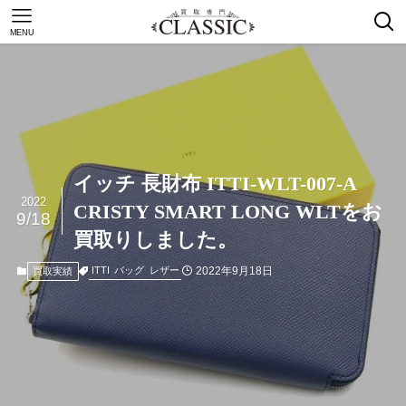
MENU
イッチ 長財布 ITTI-WLT-007-A
2022
CRISTY SMART LONG WLTをお
9/18
買取りしました。
2022年9月18日
ITTI
バッグ
レザー
買取実績