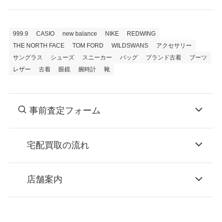
999.9
CASIO
new balance
NIKE
REDWING
THE NORTH FACE
TOM FORD
WILDSWANS
アクセサリー
サングラス
シューズ
スニーカー
バッグ
ブランド古着
ブーツ
レザー
古着
眼鏡
腕時計
靴
事前査定フォーム
宅配買取の流れ
STEP
お申込み
店舗案内
無料で梱包ダンボールをお届けする「宅配キ
ット申込」、