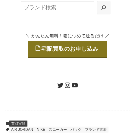
検
または梱包材不要の「集荷申込」からお選び
索
いただけます。
＼
／
かんたん無料！箱につめて送るだけ
宅配買取のお申し込み
STEP
ご発送
箱に売りたいお品をつめて、送るだけで簡単
にご利用いただけます。
ツイッター
インスタグラム
ユーチューブ
送料は無料です。
STEP
査定結果のご承認 / 入金
買取実績
AIR JORDAN
NIKE
スニーカー
バッグ
ブランド古着
地図を見る