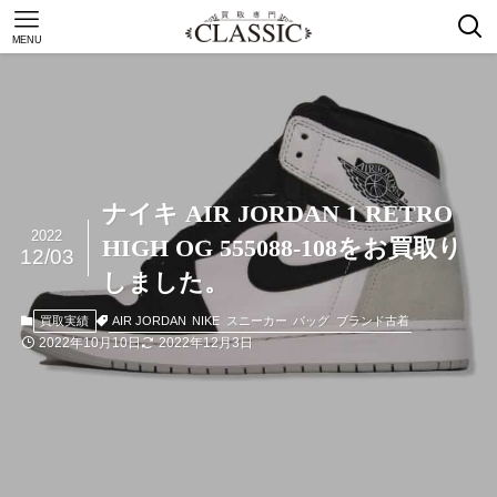
MENU
ナイキ AIR JORDAN 1 RETRO
2022
HIGH OG 555088-108をお買取り
12/03
しました。
AIR JORDAN
NIKE
スニーカー
バッグ
ブランド古着
買取実績
2022年10月10日
2022年12月3日