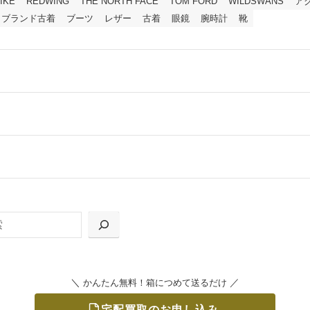
IKE
REDWING
THE NORTH FACE
TOM FORD
WILDSWANS
ア
ブランド古着
ブーツ
レザー
古着
眼鏡
腕時計
靴
ールをお届けする「宅配キット申込」、
の「集荷申込」からお選びいただけます。
＼
／
かんたん無料！箱につめて送るだけ
宅配買取のお申し込み