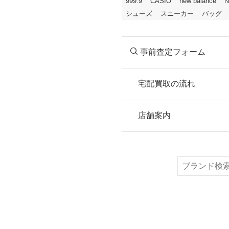
999.9
CASIO
new balance
N
シューズ
スニーカー
バッグ
事前査定フォーム
宅配買取の流れ
STEP
お申込み
店舗案内
無料で梱包ダンボ
または梱包材不要
検
索
STEP
ご発送