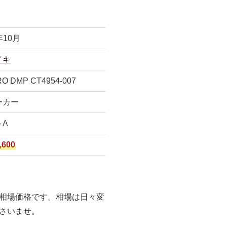
年10月
イキ
RO DMP CT4954-007
ーカー
～A
,600
相場価格です。相場は日々変
さいませ。