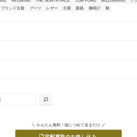
IKE
REDWING
THE NORTH FACE
TOM FORD
WILDSWANS
ア
ブランド古着
ブーツ
レザー
古着
眼鏡
腕時計
靴
ールをお届けする「宅配キット申込」、
の「集荷申込」からお選びいただけます。
＼
／
かんたん無料！箱につめて送るだけ
宅配買取のお申し込み