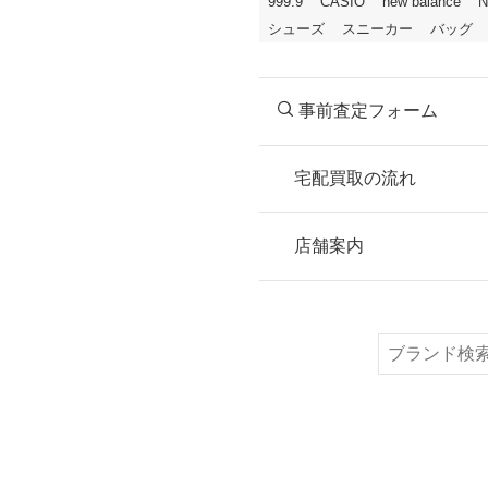
999.9
CASIO
new balance
N
シューズ
スニーカー
バッグ
事前査定フォーム
宅配買取の流れ
STEP
お申込み
店舗案内
無料で梱包ダンボ
または梱包材不要
検
索
STEP
ご発送