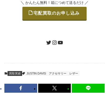
＼
／
かんたん無料！箱につめて送るだけ
宅配買取のお申し込み
STEP
ご発送
箱に売りたいお品をつめて、送るだけで簡単
にご利用いただけます。
ツイッター
インスタグラム
ユーチューブ
送料は無料です。
STEP
査定結果のご承認 / 入金
買取実績
JUSTIN DAVIS
アクセサリー
レザー
地図を見る
到着即日に査定いたします。買取金額にご納
得いただければ、最短即日の入金が可能で
す。