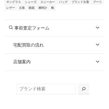
サングラス
シューズ
スニーカー
バッグ
ブランド古着
ブーツ
レザー
古着
眼鏡
腕時計
靴
事前査定フォーム
宅配買取の流れ
STEP
お申込み
店舗案内
無料で梱包ダンボールをお届けする「宅配キ
ット申込」、
検
または梱包材不要の「集荷申込」からお選び
索
いただけます。