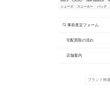
999.9
CASIO
new balance
N
シューズ
スニーカー
バッグ
事前査定フォーム
宅配買取の流れ
STEP
お申込み
店舗案内
無料で梱包ダンボ
または梱包材不要
検
索
STEP
ご発送