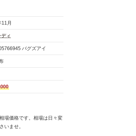
年11月
ンディ
 05766945 バグズアイ
布
B
,000
相場価格です。相場は日々変
さいませ。