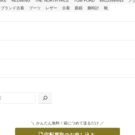
IKE
REDWING
THE NORTH FACE
TOM FORD
WILDSWANS
ア
ブランド古着
ブーツ
レザー
古着
眼鏡
腕時計
靴
ールをお届けする「宅配キット申込」、
の「集荷申込」からお選びいただけます。
＼
／
かんたん無料！箱につめて送るだけ
宅配買取のお申し込み