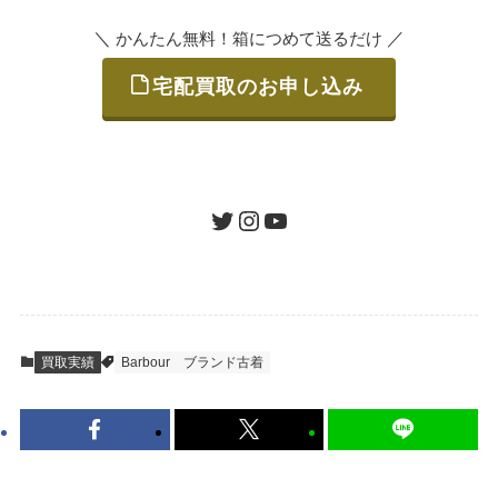
＼
／
かんたん無料！箱につめて送るだけ
宅配買取のお申し込み
STEP
ご発送
箱に売りたいお品をつめて、送るだけで簡単
にご利用いただけます。
ツイッター
インスタグラム
ユーチューブ
送料は無料です。
STEP
査定結果のご承認 / 入金
買取実績
Barbour
ブランド古着
地図を見る
到着即日に査定いたします。買取金額にご納
得いただければ、最短即日の入金が可能で
す。