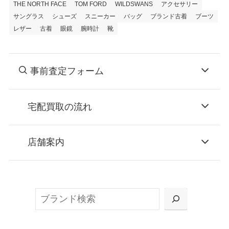
THE NORTH FACE
TOM FORD
WILDSWANS
アクセサリー
サングラス
シューズ
スニーカー
バッグ
ブランド古着
ブーツ
レザー
古着
眼鏡
腕時計
靴
事前査定フォーム
宅配買取の流れ
STEP
お申込み
店舗案内
無料で梱包ダンボールをお届けする「宅配キ
ット申込」、
検
または梱包材不要の「集荷申込」からお選び
索
いただけます。