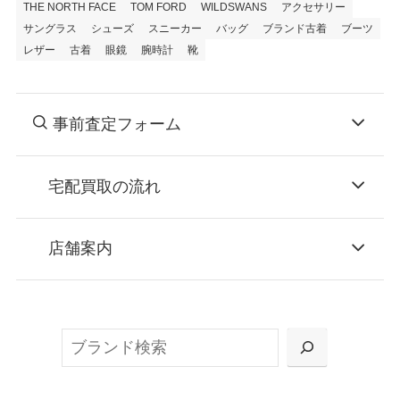
THE NORTH FACE
TOM FORD
WILDSWANS
アクセサリー
サングラス
シューズ
スニーカー
バッグ
ブランド古着
ブーツ
レザー
古着
眼鏡
腕時計
靴
事前査定フォーム
宅配買取の流れ
STEP
お申込み
店舗案内
無料で梱包ダンボールをお届けする「宅配キ
ット申込」、
検
または梱包材不要の「集荷申込」からお選び
索
いただけます。