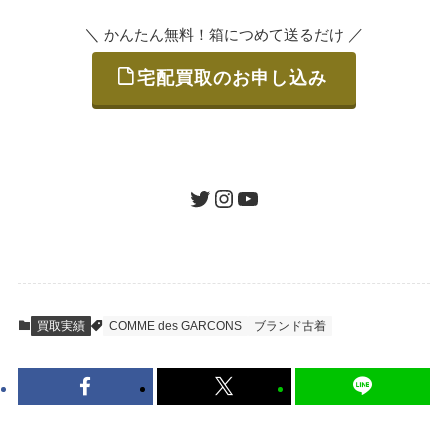
＼
／
かんたん無料！箱につめて送るだけ
宅配買取のお申し込み
STEP
ご発送
箱に売りたいお品をつめて、送るだけで簡単
にご利用いただけます。
ツイッター
インスタグラム
ユーチューブ
送料は無料です。
STEP
査定結果のご承認 / 入金
買取実績
COMME des GARCONS
ブランド古着
地図を見る
到着即日に査定いたします。買取金額にご納
得いただければ、最短即日の入金が可能で
す。