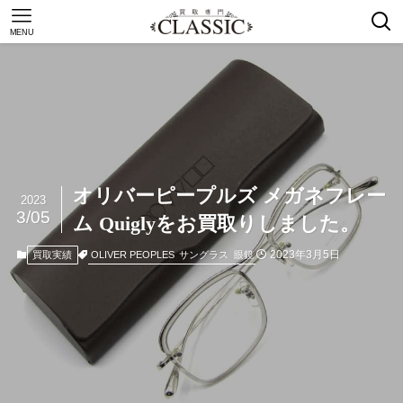
MENU
オリバーピープルズ メガネフレー
2023
3/05
ム Quiglyをお買取りしました。
2023年3月5日
OLIVER PEOPLES
サングラス
眼鏡
買取実績