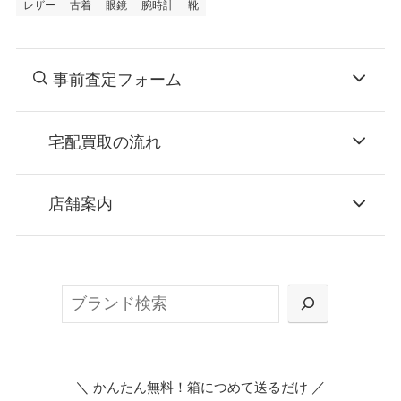
レザー
古着
眼鏡
腕時計
靴
事前査定フォーム
宅配買取の流れ
STEP
お申込み
店舗案内
無料で梱包ダンボールをお届けする「宅配キ
ット申込」、
検
または梱包材不要の「集荷申込」からお選び
索
いただけます。
＼
／
かんたん無料！箱につめて送るだけ