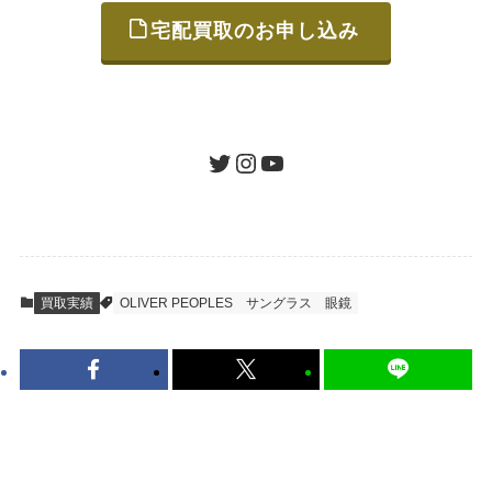
宅配買取のお申し込み
STEP
ご発送
箱に売りたいお品をつめて、送るだけで簡単
にご利用いただけます。
ツイッター
インスタグラム
ユーチューブ
送料は無料です。
STEP
査定結果のご承認 / 入金
買取実績
OLIVER PEOPLES
サングラス
眼鏡
地図を見る
到着即日に査定いたします。買取金額にご納
得いただければ、最短即日の入金が可能で
す。
キャンセルも1点から可能、返送料も無料で