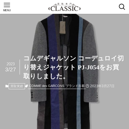
MENU
コムデギャルソン コーデュロイ切
2023
り替えジャケット PJ-J054をお買
3/27
取りしました。
2023年3月27日
COMME des GARCONS
ブランド古着
買取実績