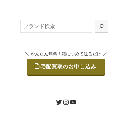
無料で梱包ダンボールをお届けする「宅配キ
ット申込」、
検
または梱包材不要の「集荷申込」からお選び
索
いただけます。
＼
／
かんたん無料！箱につめて送るだけ
宅配買取のお申し込み
STEP
ご発送
箱に売りたいお品をつめて、送るだけで簡単
にご利用いただけます。
ツイッター
インスタグラム
ユーチューブ
送料は無料です。