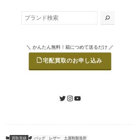
ット申込」、
検
または梱包材不要の「集荷申込」からお選び
索
いただけます。
＼
／
かんたん無料！箱につめて送るだけ
宅配買取のお申し込み
STEP
ご発送
箱に売りたいお品をつめて、送るだけで簡単
にご利用いただけます。
ツイッター
インスタグラム
ユーチューブ
送料は無料です。
STEP
査定結果のご承認 / 入金
買取実績
バッグ
レザー
土屋鞄製造所