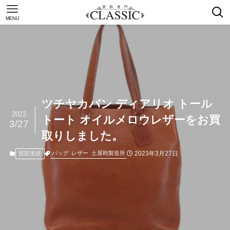
MENU
ツチヤカバン ディアリオ トール
2023
トート オイルメロウレザーをお買
3/27
取りしました。
2023年3月27日
バッグ
レザー
土屋鞄製造所
買取実績