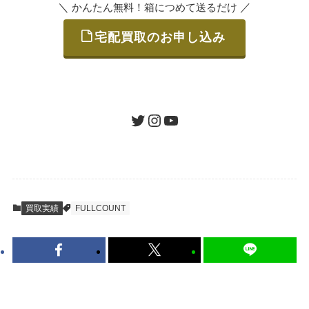
＼
／
かんたん無料！箱につめて送るだけ
宅配買取のお申し込み
STEP
ご発送
箱に売りたいお品をつめて、送るだけで簡単
にご利用いただけます。
ツイッター
インスタグラム
ユーチューブ
送料は無料です。
STEP
査定結果のご承認 / 入金
買取実績
FULLCOUNT
地図を見る
到着即日に査定いたします。買取金額にご納
得いただければ、最短即日の入金が可能で
す。