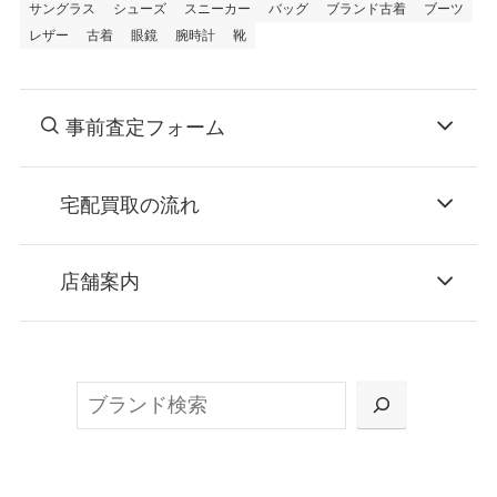
サングラス
シューズ
スニーカー
バッグ
ブランド古着
ブーツ
レザー
古着
眼鏡
腕時計
靴
事前査定フォーム
宅配買取の流れ
STEP
お申込み
店舗案内
無料で梱包ダンボールをお届けする「宅配キ
ット申込」、
検
または梱包材不要の「集荷申込」からお選び
索
いただけます。