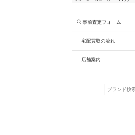
事前査定フォーム
宅配買取の流れ
STEP
お申込み
店舗案内
無料で梱包ダンボ
または梱包材不要
検
索
STEP
ご発送
箱に売りたいお品