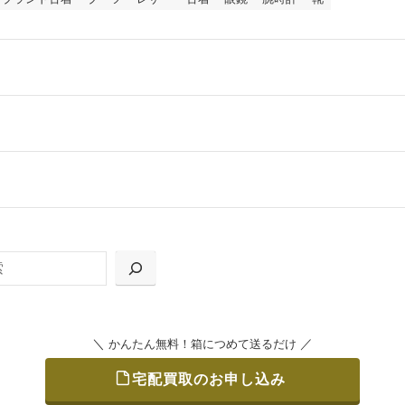
ールをお届けする「宅配キット申込」、
の「集荷申込」からお選びいただけます。
＼
／
かんたん無料！箱につめて送るだけ
宅配買取のお申し込み
をつめて、送るだけで簡単にご利用いただけます。