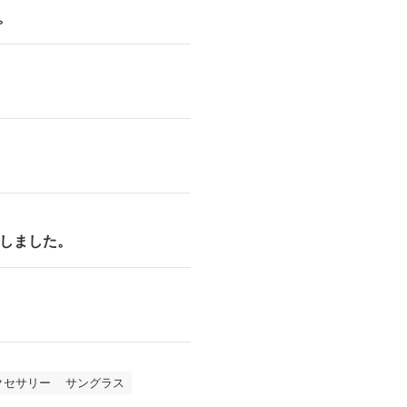
。
りしました。
クセサリー
サングラス