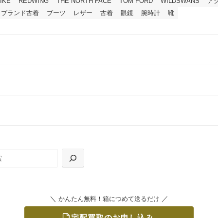
IKE
REDWING
THE NORTH FACE
TOM FORD
WILDSWANS
ア
ブランド古着
ブーツ
レザー
古着
眼鏡
腕時計
靴
ールをお届けする「宅配キット申込」、
の「集荷申込」からお選びいただけます。
＼
／
かんたん無料！箱につめて送るだけ
宅配買取のお申し込み