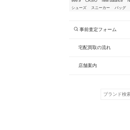
999.9
CASIO
new balance
N
シューズ
スニーカー
バッグ
事前査定フォーム
宅配買取の流れ
STEP
お申込み
店舗案内
無料で梱包ダンボ
または梱包材不要
検
索
STEP
ご発送