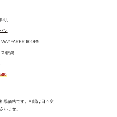
3年4月
バン
WAYFARER 601/R5
ス/眼鏡
A
500
相場価格です。相場は日々変
さいませ。