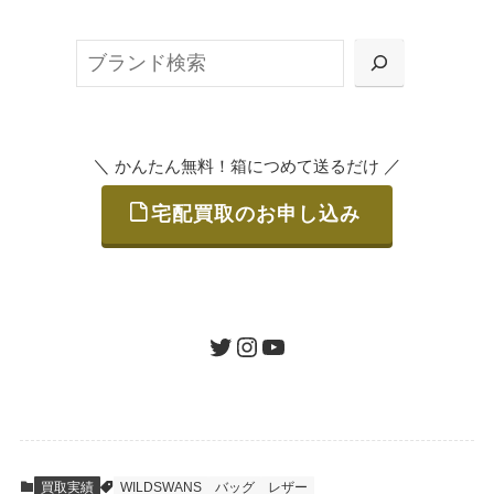
ット申込」、
検
または梱包材不要の「集荷申込」からお選び
索
いただけます。
＼
／
かんたん無料！箱につめて送るだけ
宅配買取のお申し込み
STEP
ご発送
箱に売りたいお品をつめて、送るだけで簡単
にご利用いただけます。
ツイッター
インスタグラム
ユーチューブ
送料は無料です。
STEP
査定結果のご承認 / 入金
買取実績
WILDSWANS
バッグ
レザー