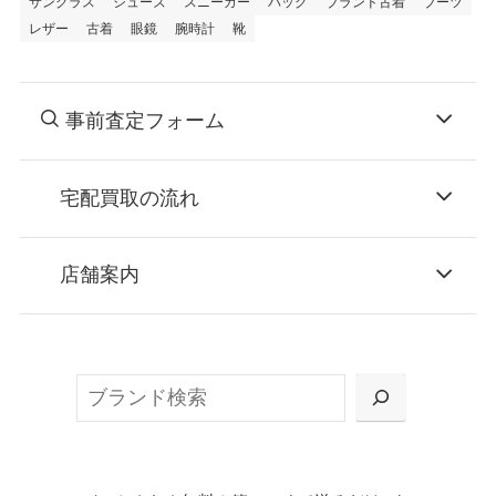
サングラス
シューズ
スニーカー
バッグ
ブランド古着
ブーツ
レザー
古着
眼鏡
腕時計
靴
事前査定フォーム
宅配買取の流れ
STEP
お申込み
店舗案内
無料で梱包ダンボールをお届けする「宅配キ
ット申込」、
検
または梱包材不要の「集荷申込」からお選び
索
いただけます。