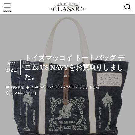
MENU
トイズマッコイ トートバッグ デ
2023
ニム US NAVYをお買取りしまし
5/22
た。
REAL McCOY'S
TOYS McCOY
ブランド古着
買取実績
2023年5月22日