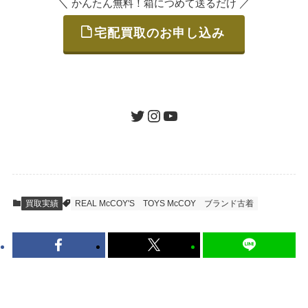
＼
／
かんたん無料！箱につめて送るだけ
宅配買取のお申し込み
STEP
ご発送
箱に売りたいお品をつめて、送るだけで簡単
にご利用いただけます。
ツイッター
インスタグラム
ユーチューブ
送料は無料です。
STEP
査定結果のご承認 / 入金
買取実績
REAL McCOY'S
TOYS McCOY
ブランド古着
地図を見る
到着即日に査定いたします。買取金額にご納
得いただければ、最短即日の入金が可能で
す。