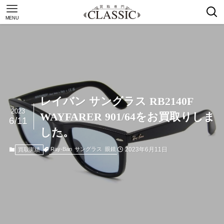
MENU
レイバン サングラス RB2140F
2023
WAYFARER 901/64をお買取りしま
6/11
した。
2023年6月11日
Ray-Ban
サングラス
眼鏡
買取実績