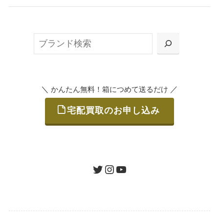
無料で梱包ダンボールをお届けする「宅配キ
ット申込」、
検
または梱包材不要の「集荷申込」からお選び
索
いただけます。
＼
／
かんたん無料！箱につめて送るだけ
宅配買取のお申し込み
STEP
ご発送
箱に売りたいお品をつめて、送るだけで簡単
にご利用いただけます。
ツイッター
インスタグラム
ユーチューブ
送料は無料です。