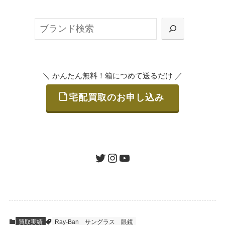
ット申込」、
検
または梱包材不要の「集荷申込」からお選び
索
いただけます。
＼
／
かんたん無料！箱につめて送るだけ
宅配買取のお申し込み
STEP
ご発送
箱に売りたいお品をつめて、送るだけで簡単
にご利用いただけます。
ツイッター
インスタグラム
ユーチューブ
送料は無料です。
STEP
査定結果のご承認 / 入金
買取実績
Ray-Ban
サングラス
眼鏡