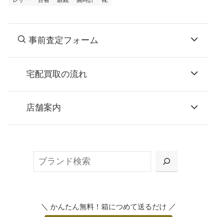
レザー
古着
眼鏡
腕時計
靴
事前査定フォーム
宅配買取の流れ
STEP
お申込み
店舗案内
無料で梱包ダンボールをお届けする「宅配キ
ット申込」、
検
または梱包材不要の「集荷申込」からお選び
索
いただけます。
＼
／
かんたん無料！箱につめて送るだけ