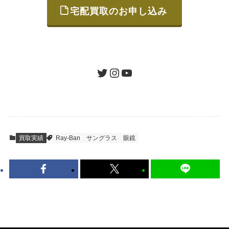
宅配買取のお申し込み
STEP
ご発送
箱に売りたいお品をつめて、送るだけで簡単
にご利用いただけます。
ツイッター
インスタグラム
ユーチューブ
送料は無料です。
STEP
査定結果のご承認 / 入金
買取実績
Ray-Ban
サングラス
眼鏡
地図を見る
到着即日に査定いたします。買取金額にご納
得いただければ、最短即日の入金が可能で
す。
キャンセルも1点から可能、返送料も無料で