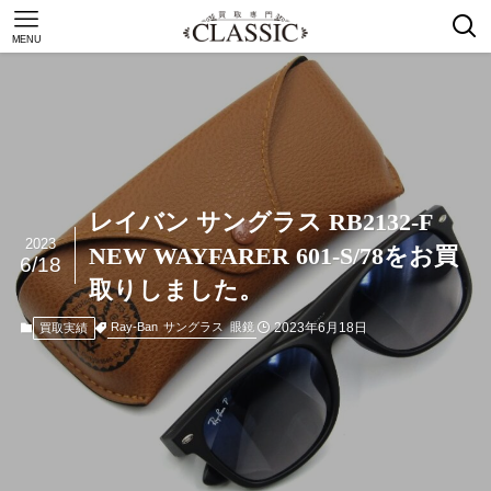
MENU
レイバン サングラス RB2132-F
2023
NEW WAYFARER 601-S/78をお買
6/18
取りしました。
2023年6月18日
Ray-Ban
サングラス
眼鏡
買取実績