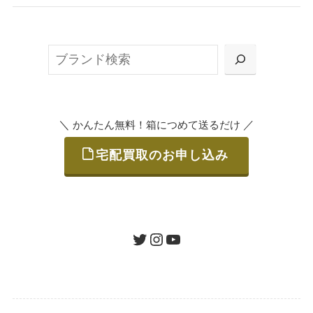
無料で梱包ダンボールをお届けする「宅配キ
ット申込」、
検
または梱包材不要の「集荷申込」からお選び
索
いただけます。
＼
／
かんたん無料！箱につめて送るだけ
宅配買取のお申し込み
STEP
ご発送
箱に売りたいお品をつめて、送るだけで簡単
にご利用いただけます。
ツイッター
インスタグラム
ユーチューブ
送料は無料です。