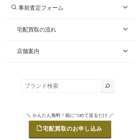
事前査定フォーム
宅配買取の流れ
STEP
お申込み
店舗案内
無料で梱包ダンボールをお届けする「宅配キ
ット申込」、
検
または梱包材不要の「集荷申込」からお選び
索
いただけます。
＼
／
かんたん無料！箱につめて送るだけ
宅配買取のお申し込み
STEP
ご発送