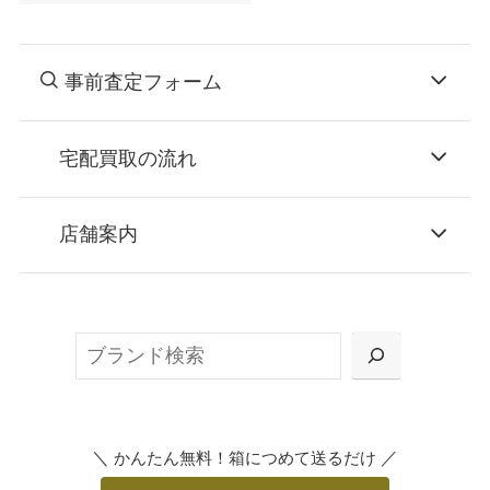
事前査定フォーム
宅配買取の流れ
STEP
お申込み
店舗案内
無料で梱包ダンボールをお届けする「宅配キ
ット申込」、
検
または梱包材不要の「集荷申込」からお選び
索
いただけます。
＼
／
かんたん無料！箱につめて送るだけ