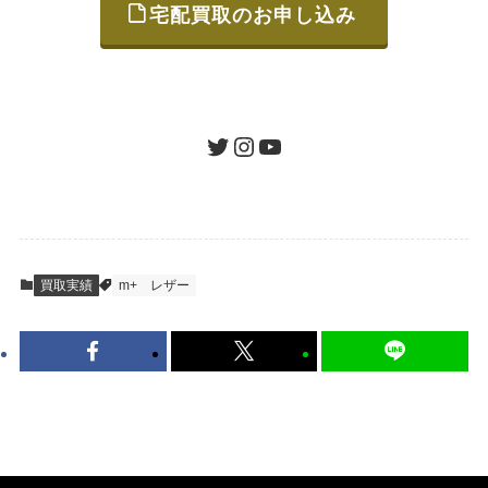
宅配買取のお申し込み
STEP
ご発送
箱に売りたいお品をつめて、送るだけで簡単
にご利用いただけます。
ツイッター
インスタグラム
ユーチューブ
送料は無料です。
STEP
査定結果のご承認 / 入金
買取実績
m+
レザー
地図を見る
到着即日に査定いたします。買取金額にご納
得いただければ、最短即日の入金が可能で
す。
キャンセルも1点から可能、返送料も無料で