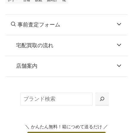
レザー
古着
眼鏡
腕時計
靴
事前査定フォーム
宅配買取の流れ
STEP
お申込み
店舗案内
無料で梱包ダンボールをお届けする「宅配キ
ット申込」、
検
または梱包材不要の「集荷申込」からお選び
索
いただけます。
＼
／
かんたん無料！箱につめて送るだけ