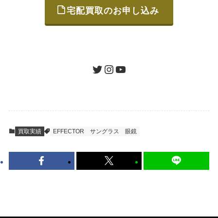
宅配買取のお申し込み
STEP
ご発送
箱に売りたいお品をつめて、送るだけで簡単
にご利用いただけます。
ツイッター
インスタグラム
ユーチューブ
送料は無料です。
STEP
査定結果のご承認 / 入金
買取実績
EFFECTOR
サングラス
眼鏡
地図を見る
到着即日に査定いたします。買取金額にご納
得いただければ、最短即日の入金が可能で
す。
キャンセルも1点から可能、返送料も無料で