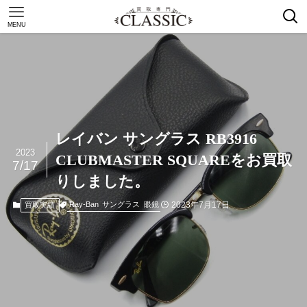
MENU
レイバン サングラス RB3916
2023
CLUBMASTER SQUAREをお買取
7/17
りしました。
2023年7月17日
Ray-Ban
サングラス
眼鏡
買取実績