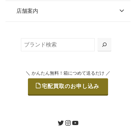
STEP
お申込み
店舗案内
無料で梱包ダンボールをお届けする「宅配キ
ット申込」、
検
または梱包材不要の「集荷申込」からお選び
索
いただけます。
＼
／
かんたん無料！箱につめて送るだけ
宅配買取のお申し込み
STEP
ご発送
箱に売りたいお品をつめて、送るだけで簡単
にご利用いただけます。
ツイッター
インスタグラム
ユーチューブ
送料は無料です。